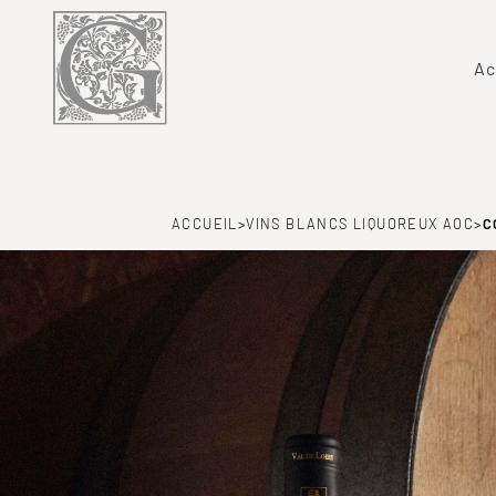
Ac
ACCUEIL
>
VINS BLANCS LIQUOREUX AOC
>
C
COTEAU
LAYON
RABLAY