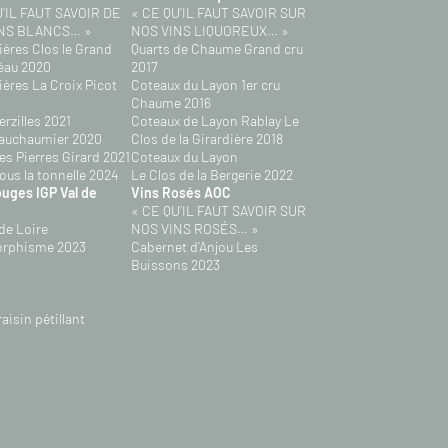
U’IL FAUT SAVOIR DE
« CE QU’IL FAUT SAVOIR SUR
NS BLANCS… »
NOS VINS LIQUOREUX… »
ères Clos le Grand
Quarts de Chaume Grand cru
éau 2020
2017
ères La Croix Picot
Coteaux du Layon 1er cru
Chaume 2016
erzilles 2021
Coteaux de Layon Rablay Le
Vauchaumier 2020
Clos de la Girardière 2018
es Pierres Girard 2021
Coteaux du Layon
ous la tonnelle 2024
Le Clos de la Bergerie 2022
uges IGP Val de
Vins Rosés AOC
« CE QU’IL FAUT SAVOIR SUR
 de Loire
NOS VINS ROSÉS… »
rphisme 2023
Cabernet d’Anjou Les
Buissons 2023
aisin pétillant