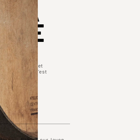
E LA
IÈRE
re un millésime et
mes, le second l’est
dière » – Rablay-sur-layon