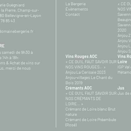
La Bergerie
« CE Q
arie Guégniard
Évènements
NOS VI
 la Pierre, Champ-sur-
Contact
Savenni
80 Bellevigne-en-Layon
Beaupr
 78 85 43
Savenni
2020
omainebergerie.fr
Anjou Z
Anjou 
RE
Anjou L
Anjou S
u samedi de 9h30 à
Vins Rouges AOC
Vins Ro
e 14h à 18h:
« CE QU’IL FAUT SAVOIR SUR
Loire
ns & Achat de vins sur
NOS VINS ROUGES… »
IGP Val
us, merci de nous
Anjou La Cerisaie 2023
Métamo
Anjou-villages Le Chant du
Bois 2019
Crémants AOC
Jus
« CE QU’IL FAUT SAVOIR SUR
Jus de r
NOS CRÉMANTS DE
LOIRE… »
Crémant de Loire blanc Brut
nature
Crémant de Loire Préambule
(Rosé)