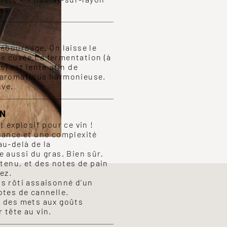
es.
débourbage. On laisse le
e cuvée.La fermentation (à
s) est lente afin de
 aromatique harmonieuse.
uve.
ON
t explosif pour ce vin !
sance et une complexité
au-delà de la
e aussi du gras. Bien sûr,
ntenu, et des notes de pain
ez.
s rôti assaisonné d’un
otes de cannelle.
z des mets aux goûts
 tête au vin.