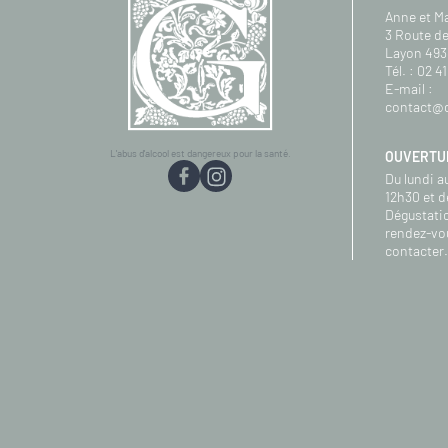
Anne et M
3 Route de
Layon 493
Tél. :
02 41
E-mail :
contact@d
L'abus d'alcool est dangereux pour la santé.
OUVERTU
Du lundi a
12h30 et d
Dégustatio
rendez-vo
contacter.