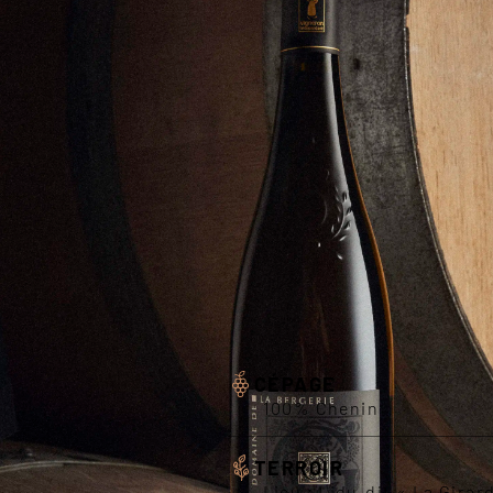
CLOS D
GIRARD
2018
Un bel exemple de l’effet miroir ent
son vin ; si le premier est hors-nor
tout autant !
CÉPAGE
100% Chenin
TERROIR
Lieu : Lieu-dit « La Girar