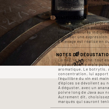
Sol : Graveleux sur schist
VINIFICATION
Pressurage lent et léger 
temps au temps pour cett
partir de levures indigène
favoriser une expression
L’élevage est réalisé en c
NOTES DE DÉGUSTATI
Le nez, la bouche, tout es
Il possède une vraie puis
aromatique. Le botrytis, 
concentration, lui apport
l’équilibre du vin est mai
d’épices se dévoilent au n
A déguster, avec un anana
poivre long de Java aux n
Autrement dit, choisisse
marqués qui sauront tenir