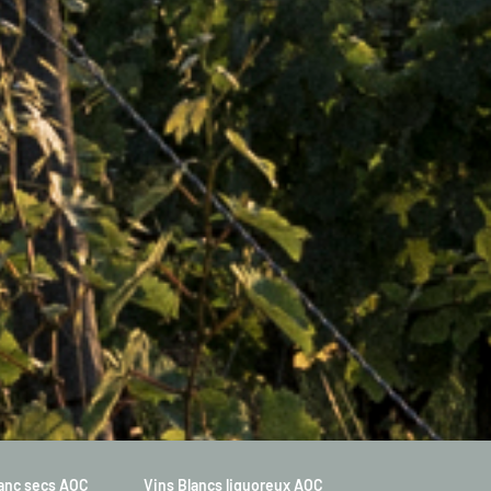
lanc secs AOC
Vins Blancs liquoreux AOC