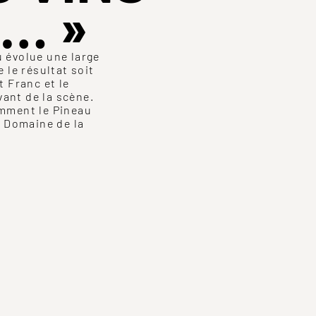
… »
 évolue une large
 le résultat soit
t Franc et le
ant de la scène.
emment le Pineau
u Domaine de la