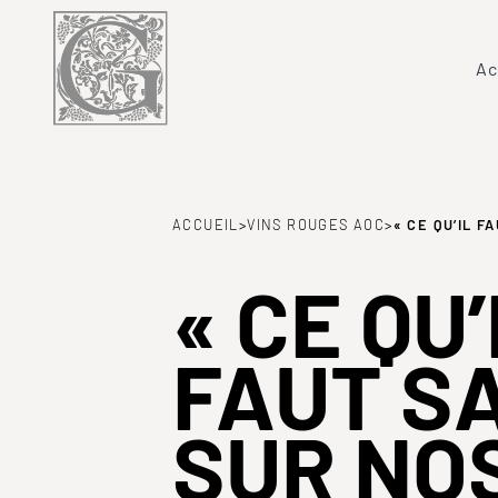
Ac
ACCUEIL
>
VINS ROUGES AOC
>
« CE QU’IL 
« CE QU’
FAUT S
SUR NOS