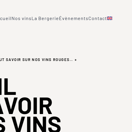
cueil
Nos vins
La Bergerie
Évènements
Contact
FAUT SAVOIR SUR NOS VINS ROUGES… »
IL
AVOIR
 VINS