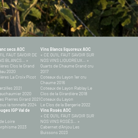
lanc secs AOC
Vins Blancs liquoreux AOC
U’IL FAUT SAVOIR DE
« CE QU’IL FAUT SAVOIR SUR
NS BLANCS… »
NOS VINS LIQUOREUX… »
ères Clos le Grand
Quarts de Chaume Grand cru
éau 2020
2017
ères La Croix Picot
Coteaux du Layon 1er cru
Chaume 2016
erzilles 2021
Coteaux de Layon Rablay Le
Vauchaumier 2020
Clos de la Girardière 2018
es Pierres Girard 2021
Coteaux du Layon
ous la tonnelle 2024
Le Clos de la Bergerie 2022
uges IGP Val de
Vins Rosés AOC
« CE QU’IL FAUT SAVOIR SUR
 de Loire
NOS VINS ROSÉS… »
rphisme 2023
Cabernet d’Anjou Les
Buissons 2023