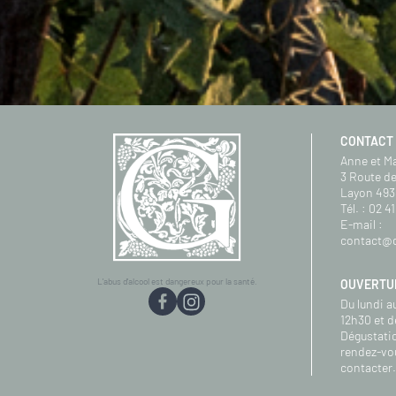
CONTACT
Anne et M
3 Route de
Layon 493
Tél. :
02 41
E-mail :
contact@d
L'abus d'alcool est dangereux pour la santé.
OUVERTU
Du lundi a
12h30 et d
Dégustatio
rendez-vo
contacter.