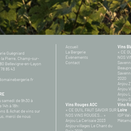
Accueil
Vins B
La Bergerie
« CE Q
arie Guégniard
Évènements
NOS VI
 la Pierre, Champ-sur-
Contact
Savenni
80 Bellevigne-en-Layon
Beaupr
 78 85 43
Savenni
2020
omainebergerie.fr
Anjou Z
Anjou 
RE
Anjou L
Anjou S
u samedi de 9h30 à
Vins Rouges AOC
Vins Ro
e 14h à 18h:
« CE QU’IL FAUT SAVOIR SUR
Loire
ns & Achat de vins sur
NOS VINS ROUGES… »
IGP Val
us, merci de nous
Anjou La Cerisaie 2023
Métamo
Anjou-villages Le Chant du
Bois 2019