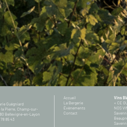
Accueil
Vins B
La Bergerie
« CE Q
arie Guégniard
Évènements
NOS VI
 la Pierre, Champ-sur-
Contact
Savenni
80 Bellevigne-en-Layon
Beaupr
 78 85 43
Savenni