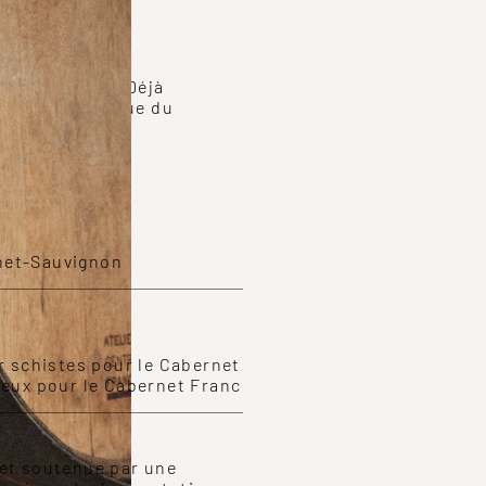
19
notre héritage. Déjà
'est un classique du
net-Sauvignon
ur schistes pour le Cabernet
teux pour le Cabernet Franc
 et soutenue par une