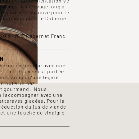
emaines. La fermentation se
ndigènes. Un élevage long a
les tanins ; en cuve pour le
n barrique pour le Cabernet
2019: 75% Cabernet Franc,
ON
charnu en bouche avec une
e. Cette cuvée est portée
irs, ainsi qu’une légère
on note un nez
 et gourmand. Nous
e l’accompagner avec une
etteraves glacées. Pour la
réduction du jus de viande
 et une touche de vinaigre