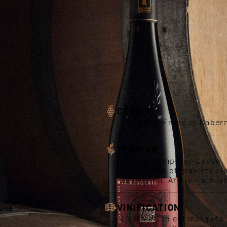
BOIS 20
« Le Chant du Bois », fait parti de 
présent à l'époque de nos parents c
Domaine !
CÉPAGE
Cabernet-Franc et Caber
TERROIR
Lieu : Champ-sur-Layon
Sol :Sables et graviers s
sauvignon, Argilo – schis
VINIFICATION
L’extraction est marquée