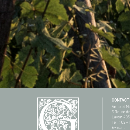
CONTACT
Anne et M
3 Route de
Layon 493
Tél. :
02 41
E-mail :