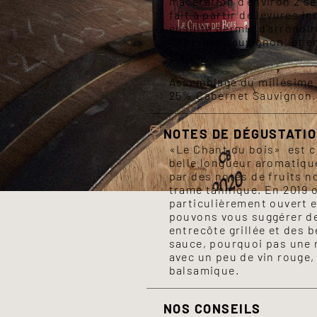
macération d’environ 2 s
fait à partir de levures i
ensuite permis d’arrondir 
Cabernet sauvignon, et e
franc.
Assemblage du millésime 
25% Cabernet Sauvignon.
NOTES DE DÉGUSTATI
«Le Chant du bois» est 
belle longueur aromatiqu
par des notes de fruits no
trame tannique. En 2019 
particulièrement ouvert
pouvons vous suggérer d
entrecôte grillée et des b
sauce, pourquoi pas une 
avec un peu de vin rouge,
balsamique.
NOS CONSEILS