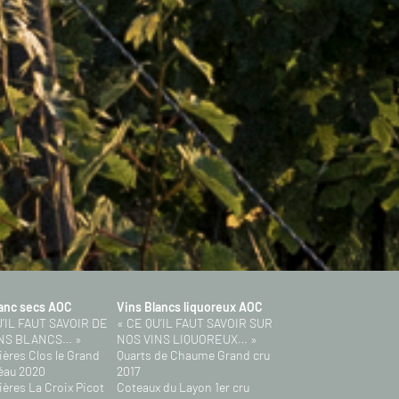
lanc secs AOC
Vins Blancs liquoreux AOC
U’IL FAUT SAVOIR DE
« CE QU’IL FAUT SAVOIR SUR
NS BLANCS… »
NOS VINS LIQUOREUX… »
ères Clos le Grand
Quarts de Chaume Grand cru
éau 2020
2017
ères La Croix Picot
Coteaux du Layon 1er cru